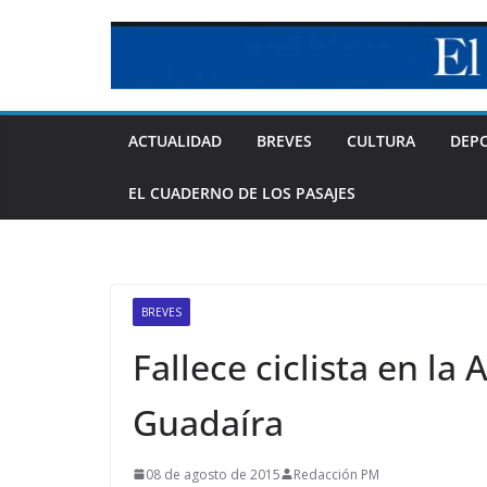
Skip
to
content
ACTUALIDAD
BREVES
CULTURA
DEP
EL CUADERNO DE LOS PASAJES
BREVES
Fallece ciclista en la 
Guadaíra
08 de agosto de 2015
Redacción PM