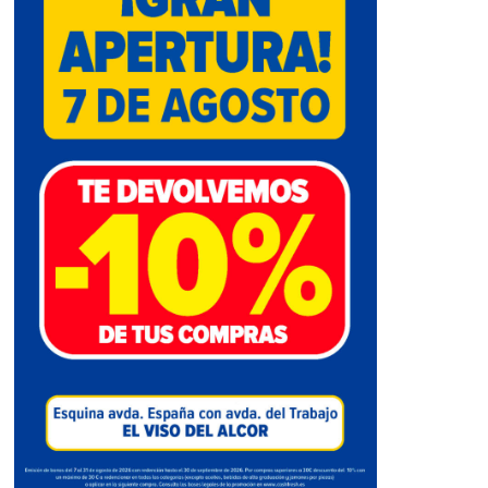
Perdona, los líderes convencen poco
07 de junio de 2013