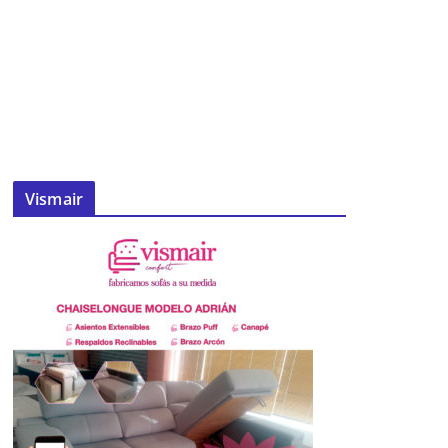
Vismair