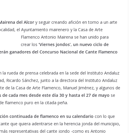
Mairena del Alcor
y seguir creando afición en torno a un arte
 localidad, el Ayuntamiento mairenero y
la Casa de Arte
Flamenco Antonio Mairena se han unido para
crear los
‘Viernes jondos’, un nuevo ciclo de
 serán ganadores del Concurso Nacional de Cante Flamenco
 la rueda de prensa celebrada en la sede del Instituto Andaluz
dad, Ricardo Sánchez, junto a la directora del Instituto Andaluz
nte de la Casa de Arte Flamenco, Manuel Jiménez, y algunos de
es de cada mes desde este día 30 y hasta el 27 de mayo
se
 de flamenco puro en la citada peña.
ión continuada de flamenco en su calendario
con lo que
tante que quiera adentrarse en la herencia jonda del municipio,
s más representativas del cante jondo -como es Antonio