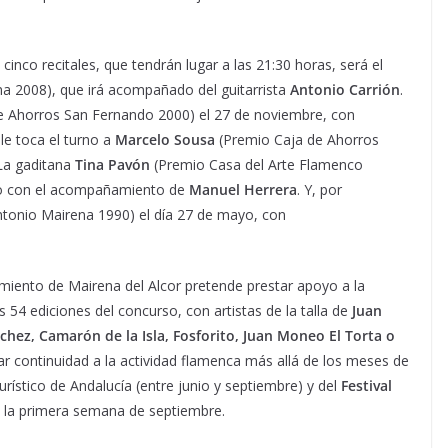
inco recitales, que tendrán lugar a las 21:30 horas, será el
na 2008), que irá acompañado del guitarrista
Antonio Carrión
.
e Ahorros San Fernando 2000) el 27 de noviembre, con
 le toca el turno a
Marcelo Sousa
(Premio Caja de Ahorros
 La gaditana
Tina Pavón
(Premio Casa del Arte Flamenco
ero con el acompañamiento de
Manuel Herrera
. Y, por
tonio Mairena 1990) el día 27 de mayo, con
amiento de Mairena del Alcor pretende prestar apoyo a la
54 ediciones del concurso, con artistas de la talla de
Juan
chez, Camarón de la Isla, Fosforito, Juan Moneo El Torta o
dar continuidad a la actividad flamenca más allá de los meses de
rístico de Andalucía (entre junio y septiembre) y del
Festival
a la primera semana de septiembre.