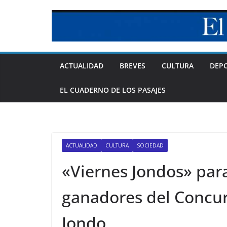
Skip
to
content
ACTUALIDAD
BREVES
CULTURA
DEP
EL CUADERNO DE LOS PASAJES
ACTUALIDAD
CULTURA
SOCIEDAD
«Viernes Jondos» para
ganadores del Concur
Jondo