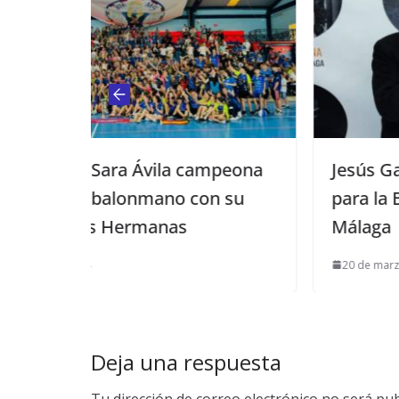
a campeona
Jesús Gavira realiza su primer
 con su
para la Bienal de Flamenco de
s
Málaga
20 de marzo de 2017
Deja una respuesta
Tu dirección de correo electrónico no será pub