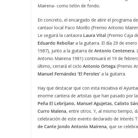
Mairena- como telón de fondo.
En concreto, el encargado de abrir el programa de c
cantaor local Paco Morillo (Premio Antonio Maire
Le seguirá la cantaora
Laura Vital
(Premio Caja d
Eduardo Rebollar
a la guitarra. El día 29 de enero
1987), junto a la guitarra de
Antonio Centenera
.
Antonio Mairena 1981) continuará el 19 de febr
último, cerrará el ciclo
Antonio Ortega
(Premio An
Manuel Fernández ‘El Peroles’
a la guitarra.
Hay que destacar que con esta iniciativa el Ayunt
enorme cantera de artistas que han pasado por las 
Peña El Lebrijano, Manuel Agujetas, Calixto Sán
Curro Malena
, entre otros. Y, al mismo tiempo, 
celebración de este evento declarado de Interés Tu
de Cante Jondo Antonio Mairena
, que se celebr