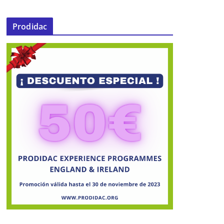
Prodidac
La mairenera Sara Ávila campeona
de España en balonmano con su
equipo de Dos Hermanas
16 de mayo de 2024