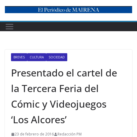
Skip
to
content
BREVES
CULTURA
SOCIEDAD
Presentado el cartel de
la Tercera Feria del
Cómic y Videojuegos
‘Los Alcores’
23 de febrero de 2016
Redacción PM