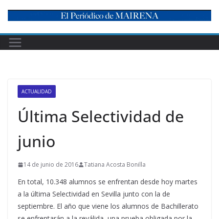
Skip
to
content
ACTUALIDAD
Última Selectividad de
junio
14 de junio de 2016
Tatiana Acosta Bonilla
En total, 10.348 alumnos se enfrentan desde hoy martes
a la última Selectividad en Sevilla junto con la de
septiembre. El año que viene los alumnos de Bachillerato
se enfrentarán a la reválida, una prueba obligada por la