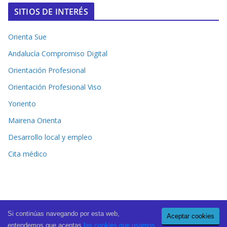
SITIOS DE INTERÉS
Orienta Sue
Andalucía Compromiso Digital
Orientación Profesional
Orientación Profesional Viso
Yoriento
Mairena Orienta
Desarrollo local y empleo
Cita médico
Si continúas navegando por esta web,
Aceptar cookies
Copyright © 2026
El Periódico de Mairena
. All rights reserved.
entendemos que aceptas
las cookies que usamos