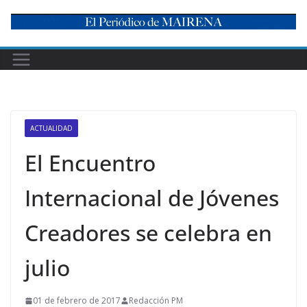
Skip
to
content
ACTUALIDAD
El Encuentro
Internacional de Jóvenes
Creadores se celebra en
julio
01 de febrero de 2017
Redacción PM