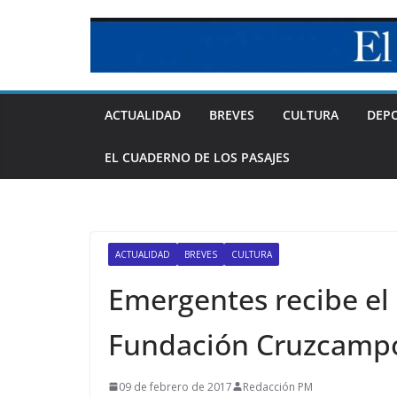
Skip
to
content
ACTUALIDAD
BREVES
CULTURA
DEP
EL CUADERNO DE LOS PASAJES
ACTUALIDAD
BREVES
CULTURA
Emergentes recibe el 
Fundación Cruzcamp
09 de febrero de 2017
Redacción PM