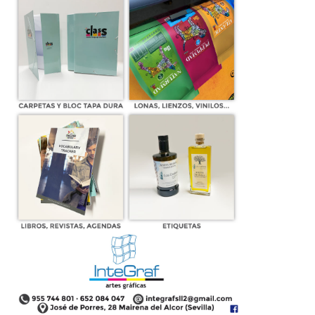
n
Presentado el cartel de la Tercera
Feria del Cómic y Videojuegos ‘Los
Alcores’
23 de febrero de 2016