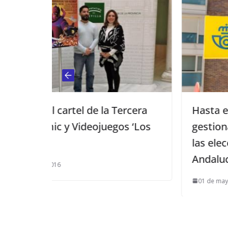
a Tercera
Hasta el 7 de mayo puede
uegos ‘Los
gestionarse el voto por corre
las elecciones al Parlamento 
Andalucía del 17 de mayo
01 de mayo de 2026