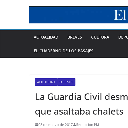
Skip
to
content
ACTUALIDAD
BREVES
CULTURA
DEP
EL CUADERNO DE LOS PASAJES
ACTUALIDAD
SUCESOS
La Guardia Civil des
que asaltaba chalets
08 de marzo de 2017
Redacción PM