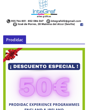
Camino de Esperanza acoge a
alumnos extranjeros de
Juventud
con una Misión
09 de enero de 2014
Prodidac