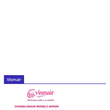
Vismair