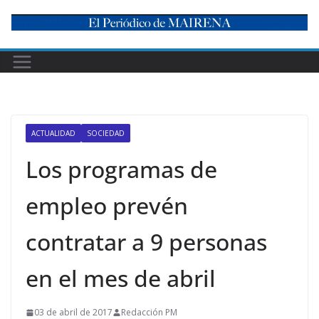
Skip
to
content
ACTUALIDAD
SOCIEDAD
Los programas de
empleo prevén
contratar a 9 personas
en el mes de abril
03 de abril de 2017
Redacción PM