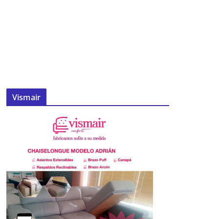
Vismair