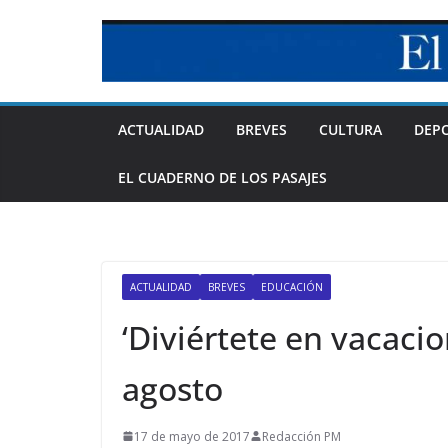
Skip
to
content
ACTUALIDAD
BREVES
CULTURA
DEP
EL CUADERNO DE LOS PASAJES
ACTUALIDAD
BREVES
EDUCACIÓN
‘Diviértete en vacacio
agosto
17 de mayo de 2017
Redacción PM