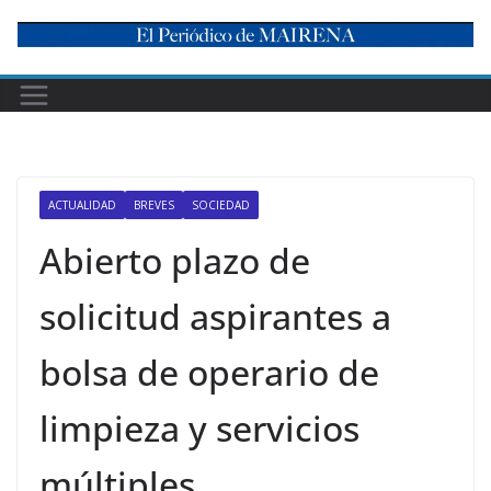
Skip
to
content
ACTUALIDAD
BREVES
SOCIEDAD
Abierto plazo de
solicitud aspirantes a
bolsa de operario de
limpieza y servicios
múltiples