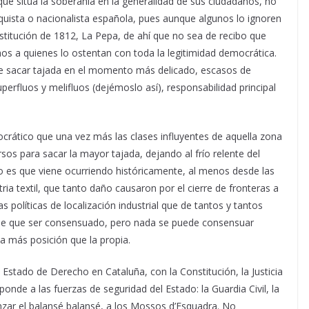
que sitúa la soberanía en la generalidad de sus ciudadanos, no
quista o nacionalista española, pues aunque algunos lo ignoren
stitución de 1812, La Pepa, de ahí que no sea de recibo que
hos a quienes lo ostentan con toda la legitimidad democrática.
e sacar tajada en el momento más delicado, escasos de
erfluos y melifluos (dejémoslo así), responsabilidad principal
mocrático que una vez más las clases influyentes de aquella zona
sos para sacar la mayor tajada, dejando al frío relente del
o es que viene ocurriendo históricamente, al menos desde las
tria textil, que tanto daño causaron por el cierre de fronteras a
 políticas de localización industrial que de tantos y tantos
iene que ser consensuado, pero nada se puede consensuar
a más posición que la propia.
 Estado de Derecho en Cataluña, con la Constitución, la Justicia
onde a las fuerzas de seguridad del Estado: la Guardia Civil, la
nzar el balansé balansé, a los Mossos d’Esquadra. No