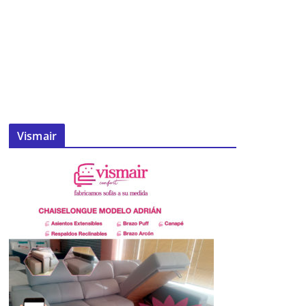
Vismair