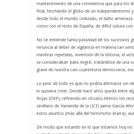
mantenimiento de una convivencia que para los di
final, hinchando el globo de un independentismo 
desde todo el mundo civilizado, el daño amenaza 
como con el resto de España, de difícil sutura con h
No se entiende tanta pasividad de los sucesivos g
renuncia al deber de vigilancia en materia tan se
mentiras repetidas, invención de la historia, el v
se consideraban ‘pata negra’, tratándose de una 
grave de nuestra casi cuarentona democracia, exce
Lo peor de todo es que no podría afirmarse sin ri
lo quisiera creer. Desde hace años queda entre a
Rojas (DEP), refiriendo en círculos íntimos los r
sevillano de Hacienda de la UCD Jaime García Año
estos asuntos (más allá del terrorismo etarra), au
De modo que estando en lo que estamos hoy no ca