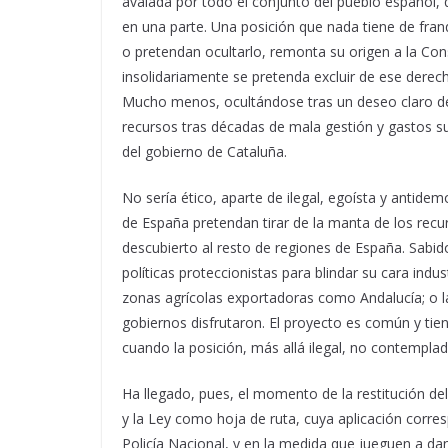
avalada por todo el conjunto del pueblo español, 
en una parte. Una posición que nada tiene de fran
o pretendan ocultarlo, remonta su origen a la Con
insolidariamente se pretenda excluir de ese derec
Mucho menos, ocultándose tras un deseo claro d
recursos tras décadas de mala gestión y gastos sup
del gobierno de Cataluña.
No sería ético, aparte de ilegal, egoísta y antide
de España pretendan tirar de la manta de los recur
descubierto al resto de regiones de España. Sabid
políticas proteccionistas para blindar su cara indus
zonas agrícolas exportadoras como Andalucía; o las
gobiernos disfrutaron. El proyecto es común y t
cuando la posición, más allá ilegal, no contemplad
Ha llegado, pues, el momento de la restitución del
y la Ley como hoja de ruta, cuya aplicación corresp
Policía Nacional, y en la medida que jueguen a da