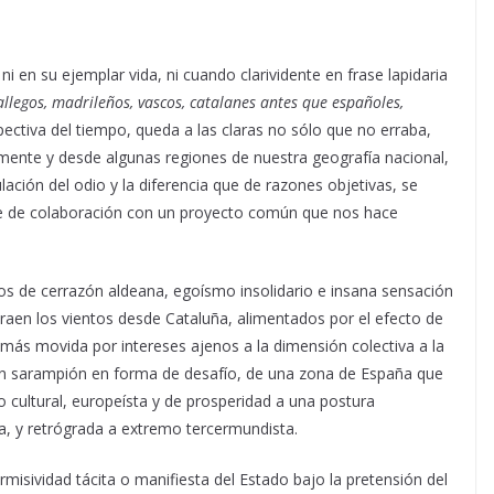
en su ejemplar vida, ni cuando clarividente en frase lapidaria
llegos, madrileños, vascos, catalanes antes que españoles,
pectiva del tiempo, queda a las claras no sólo que no erraba,
amente y desde algunas regiones de nuestra geografía nacional,
ación del odio y la diferencia que de razones objetivas, se
que de colaboración con un proyecto común que nos hace
s de cerrazón aldeana, egoísmo insolidario e insana sensación
traen los vientos desde Cataluña, alimentados por el efecto de
la, más movida por intereses ajenos a la dimensión colectiva a la
n sarampión en forma de desafío, de una zona de España que
o cultural, europeísta y de prosperidad a una postura
ca, y retrógrada a extremo tercermundista.
rmisividad tácita o manifiesta del Estado bajo la pretensión del