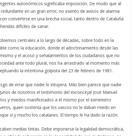
rigentes autonómicos significaba imposición. De modo que al
y redundante en un gran error, no exento de avisos de alarma
con convertirse en una brecha social, tanto dentro de Cataluña
eridas difíciles de sanar.
obiernos centrales a lo largo de décadas, sobre todo en la
nsible como la educación, donde el adoctrinamiento desde las
ictimismo y el acoso y señalamientos de los ciudadanos que no
sociedad ante todo plural, nos ha arrastrado al momento más
ptuando la intentona golpista del 23 de febrero de 1981.
esgo de errar que nadie lo intuyera. Más bien parece que nadie
lgunos de nosotros el testimonio del exconcejal José Manuel
ecelos y miedos manifestados a él mismo por el exministro
veros, quien sostenía que los vascos no le daban miedo en
nque sí y mucho los catalanes. El tiempo le ha dado la razón.
ben medias tintas. Debe imponerse la legalidad democrática,