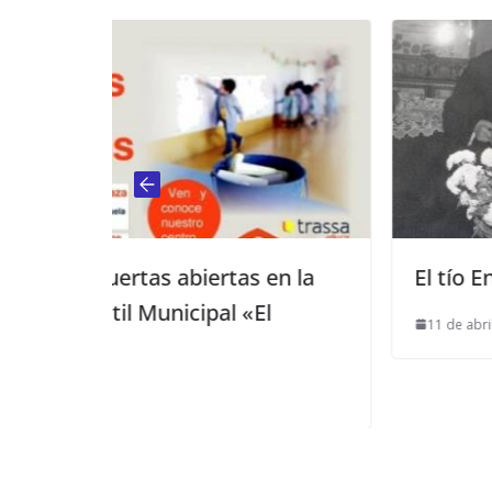
tas en la
El tío Enrique
l «El
11 de abril de 2017