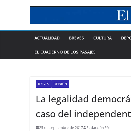
Skip
to
content
ACTUALIDAD
BREVES
CULTURA
DEP
EL CUADERNO DE LOS PASAJES
BREVES
OPINIÓN
La legalidad democrá
caso del independen
25 de septiembre de 2017
Redacción PM