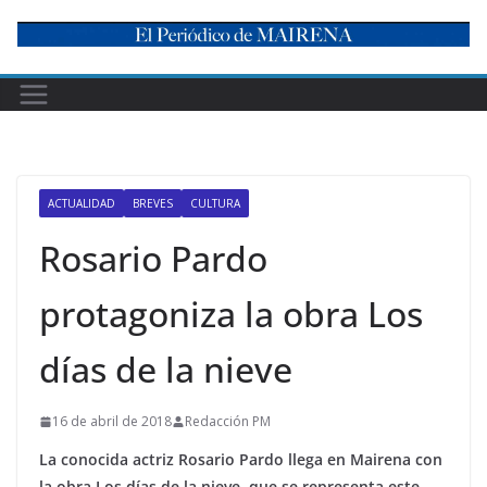
Skip
to
content
ACTUALIDAD
BREVES
CULTURA
Rosario Pardo
protagoniza la obra Los
días de la nieve
16 de abril de 2018
Redacción PM
La conocida actriz Rosario Pardo llega en Mairena con
la obra Los días de la nieve, que se representa este