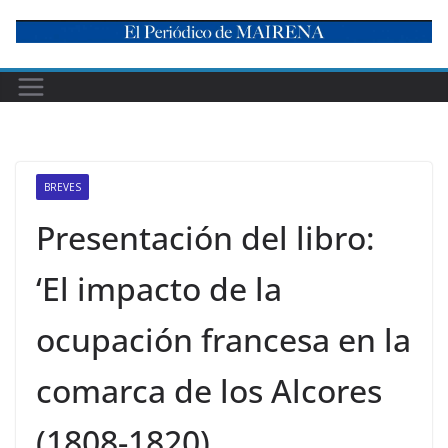
Skip
to
content
BREVES
Presentación del libro:
‘El impacto de la
ocupación francesa en la
comarca de los Alcores
(1808-1820)