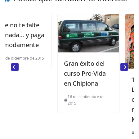
 te falte
da… y paga
damente
iciembre de 2015
Gran éxito del
curso Pro-Vida
‘Desde
en Chipiona
Los Alc
16 de septiembre de
exposi
2015
mosaic
Mairen
13 de oct