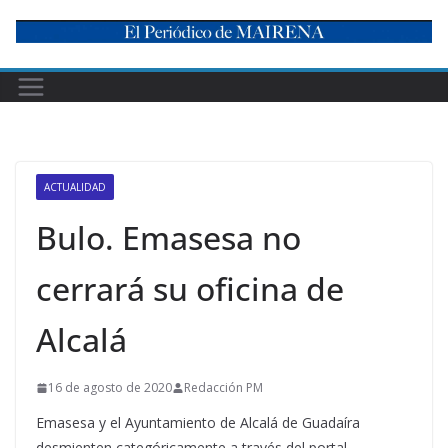
Skip
to
content
ACTUALIDAD
Bulo. Emasesa no
cerrará su oficina de
Alcalá
16 de agosto de 2020
Redacción PM
Emasesa y el Ayuntamiento de Alcalá de Guadaíra
desmienten categóricamente a través del portal