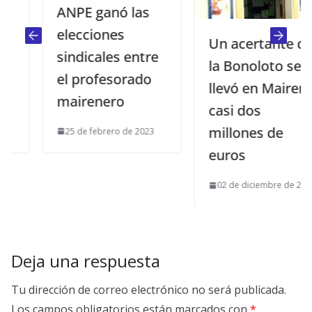
ANPE ganó las
elecciones
Un acertante de
sindicales entre
la Bonoloto se
el profesorado
llevó en Mairena
mairenero
casi dos
millones de
25 de febrero de 2023
euros
02 de diciembre de 2023
Deja una respuesta
Tu dirección de correo electrónico no será publicada.
Los campos obligatorios están marcados con
*