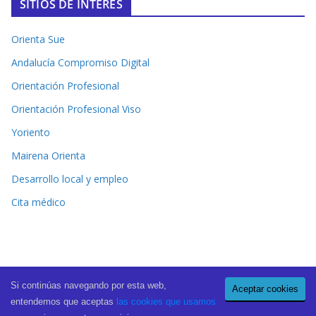
SITIOS DE INTERÉS
Orienta Sue
Andalucía Compromiso Digital
Orientación Profesional
Orientación Profesional Viso
Yoriento
Mairena Orienta
Desarrollo local y empleo
Cita médico
Si continúas navegando por esta web,
Aceptar cookies
Copyright © 2026
El Periódico de Mairena
. All rights reserved.
entendemos que aceptas
las cookies que usamos
Theme:
ColorMag Pro
by ThemeGrill. Powered by
WordPress
.