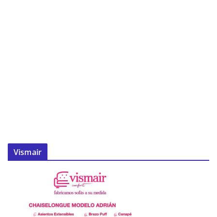
Vismair