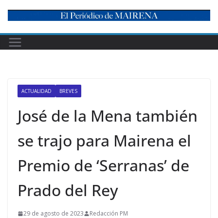
Skip
to
content
ACTUALIDAD
BREVES
José de la Mena también
se trajo para Mairena el
Premio de ‘Serranas’ de
Prado del Rey
29 de agosto de 2023
Redacción PM