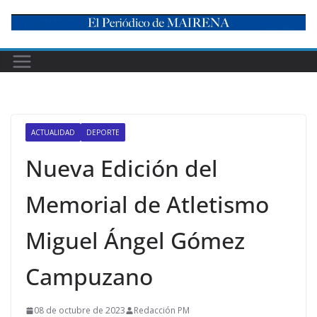
Skip
to
content
ACTUALIDAD
DEPORTE
Nueva Edición del
Memorial de Atletismo
Miguel Ángel Gómez
Campuzano
08 de octubre de 2023
Redacción PM