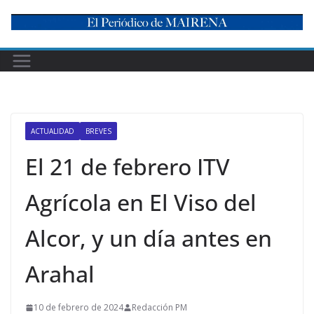
Skip
to
content
ACTUALIDAD
BREVES
El 21 de febrero ITV
Agrícola en El Viso del
Alcor, y un día antes en
Arahal
10 de febrero de 2024
Redacción PM