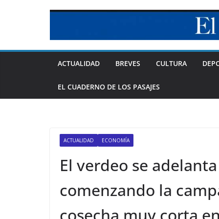
Skip
to
content
ACTUALIDAD
BREVES
CULTURA
DEP
EL CUADERNO DE LOS PASAJES
ACTUALIDAD
ECONOMÍA
El verdeo se adelant
comenzando la campa
cosecha muy corta en