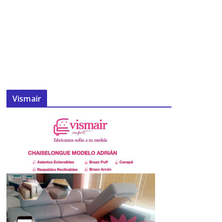
Vismair