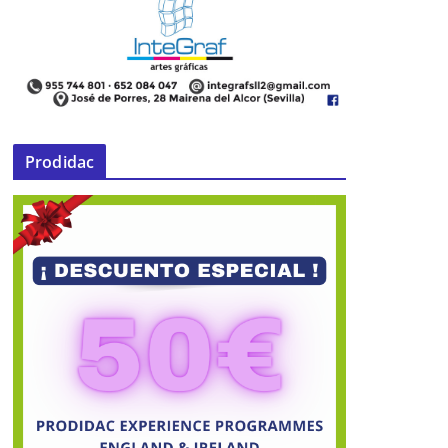
Prodidac
Mairena está «minada», nuevas
sorpresas bajo nuestro suelo
04 de junio de 2015