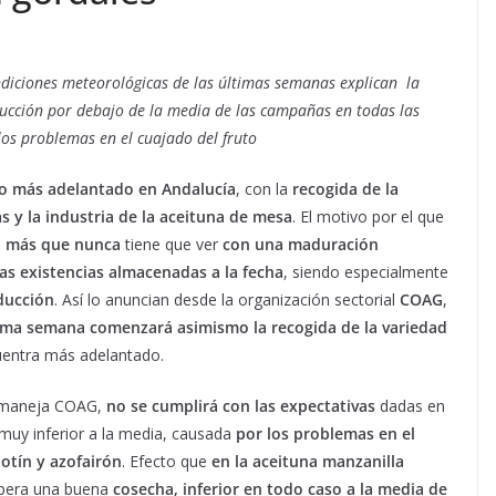
ndiciones meteorológicas de las últimas semanas explican la
ucción por debajo de la media de las campañas en todas las
los problemas en el cuajado del fruto
eo más adelantado en Andalucía
, con la
recogida de la
s y la industria de la aceituna de mesa
. El motivo por el que
o más que nunca
tiene que ver
con una maduración
jas existencias almacenadas a la fecha
, siendo especialmente
ducción
. Así lo anuncian desde la organización sectorial
COAG
,
xima semana comenzará asimismo la recogida de la variedad
cuentra más adelantado.
e maneja COAG,
no se cumplirá con las expectativas
dadas en
muy inferior a la media, causada
por los problemas en el
otín y azofairón
. Efecto que
en la aceituna manzanilla
spera una buena
cosecha, inferior en todo caso a la media de