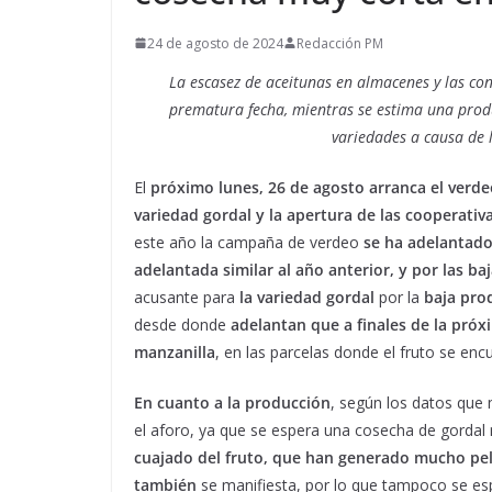
24 de agosto de 2024
Redacción PM
La escasez de aceitunas en almacenes y las co
prematura fecha, mientras se estima una
prod
variedades a causa de 
El
próximo lunes, 26 de agosto arranca el verd
variedad gordal y la apertura de las cooperativa
este año la campaña de verdeo
se ha adelantad
adelantada similar al año anterior, y por las ba
acusante para
la variedad gordal
por la
baja pro
desde donde
adelantan que a finales de la pró
manzanilla
, en las parcelas donde el fruto se en
En cuanto a la producción
, según los datos qu
el aforo, ya que se espera una cosecha de gordal 
cuajado del fruto, que han generado mucho pel
también
se manifiesta, por lo que tampoco se e