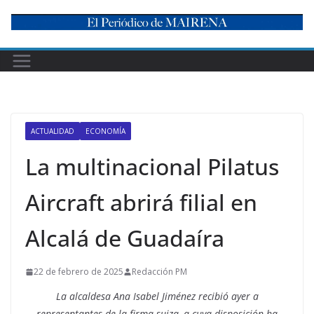
Skip
to
content
ACTUALIDAD
ECONOMÍA
La multinacional ​Pilatus
Aircraft abrirá filial en
Alcalá de Guadaíra
22 de febrero de 2025
Redacción PM
La alcaldesa Ana Isabel Jiménez recibió ayer a
representantes de la firma suiza, a cuya disposición ha