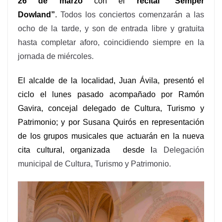
2
6
de
marzo
con e
l
recital “Semper
Dowland
”
.
Todos los conciertos comenzarán a las
ocho de
la tarde, y son de entrada libre y gratuita
hasta completar aforo, coincidiendo siempre en la
jornada de miércoles.
El alcalde de la localidad, Juan Ávila, presentó el
ciclo el lunes pasado
acompañado por Ramón
Gavira, concejal delegado de Cultura,
Turismo y
Patrimonio;
y por Susana Quirós en representación
de los grupos musicales que actuarán en
la
nueva
cita cultural, organizada desde l
a Delegación
municipal de Cultura, Turismo y Patrimonio.