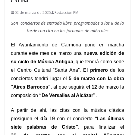
02 de marzo de 2025
Redacción PM
Son conciertos de entrada libre, programados a las 8 de la
tarde con cita en las jornadas de miércoles
El Ayuntamiento de Carmona pone en marcha
durante este mes de
marzo
una
nueva edición de
su ciclo de Música Antigua,
que tendrá como sede
el
C
entro
C
ultural “Santa Ana”.
El primero
de los
conciertos tendrá lugar el
5
de
marzo con la obra
“Aires Barrocos”
,
al que seguirá
el
12
de
marzo la
composición
“De Versalles al Alcázar”
.
A partir de ahí, las citas con la música clásica
prosiguen el
día
19
con e
l concierto
“Las últimas
siete palabras de Cristo”
,
para finalizar el