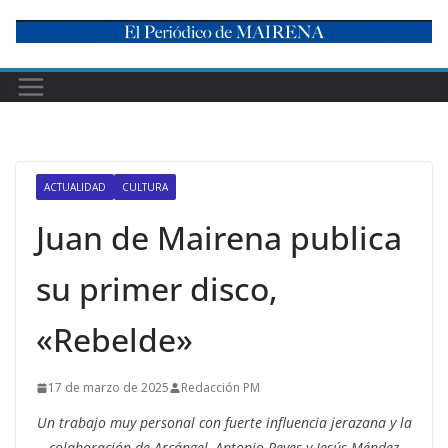
Skip
to
content
ACTUALIDAD
CULTURA
Juan de Mairena publica
su primer disco,
«Rebelde»
17 de marzo de 2025
Redacción PM
Un trabajo muy personal con fuerte influencia jerazana y la
colaboración de Arcángel, Antonio Reyes y Jesús Méndez