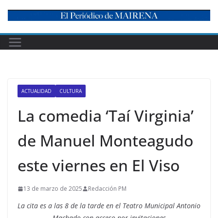
Skip
to
content
ACTUALIDAD
CULTURA
La comedia ‘Taí Virginia’
de Manuel Monteagudo
este viernes en El Viso
13 de marzo de 2025
Redacción PM
La cita es a las 8 de la tarde en el Teatro Municipal Antonio
Machado con acceso por invitaciones