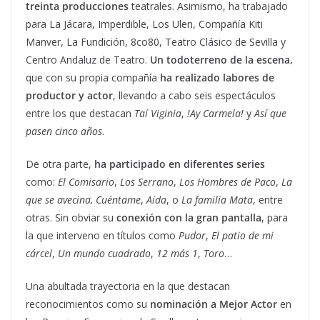
treinta producciones
teatrales. Asimismo, ha trabajado
para La Jácara, Imperdible, Los Ulen, Compañía Kiti
Manver, La Fundición, 8co80, Teatro Clásico de Sevilla y
Centro Andaluz de Teatro.
Un todoterreno de la escena,
que con su propia compañía
ha realizado labores de
productor y actor
, llevando a cabo seis espectáculos
entre los que destacan
Taí Viginia
,
!Ay Carmela!
y
Así que
pasen cinco años
.
De otra parte,
ha participado en diferentes series
como:
El Comisario
,
Los Serrano
,
Los Hombres de Paco
,
La
que se avecina,
Cuéntame
,
Aída
, o
La familia Mata
, entre
otras. Sin obviar su
conexión con la gran pantalla
, para
la que interveno en títulos como
Pudor
,
El patio de mi
cárcel
,
Un mundo cuadrado
,
12 más 1
,
Toro
…
Una abultada trayectoria en la que destacan
reconocimientos como su
nominación a Mejor Actor
en