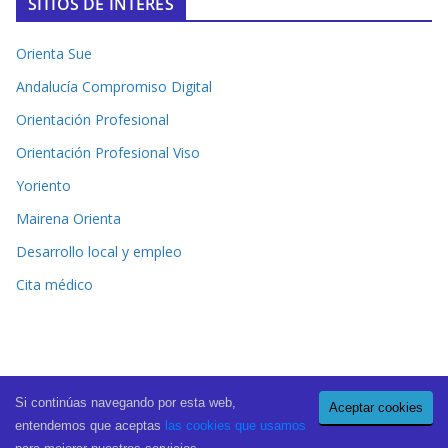
SITIOS DE INTERÉS
Orienta Sue
Andalucía Compromiso Digital
Orientación Profesional
Orientación Profesional Viso
Yoriento
Mairena Orienta
Desarrollo local y empleo
Cita médico
Si continúas navegando por esta web,
Aceptar cookies
Copyright © 2026
El Periódico de Mairena
. All rights reserved.
entendemos que aceptas
las cookies que usamos
Theme:
ColorMag Pro
by ThemeGrill. Powered by
WordPress
.