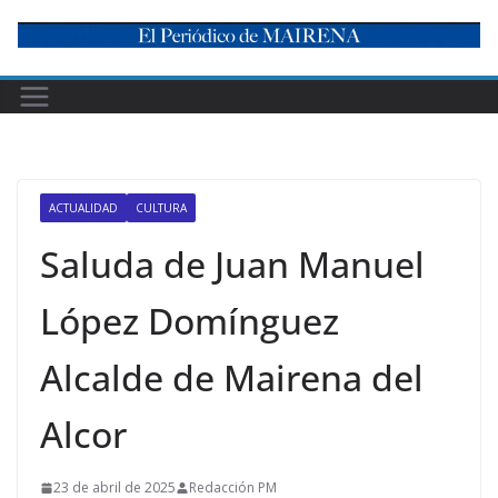
Skip
to
content
ACTUALIDAD
CULTURA
Saluda de Juan Manuel
López Domínguez
Alcalde de Mairena del
Alcor
23 de abril de 2025
Redacción PM