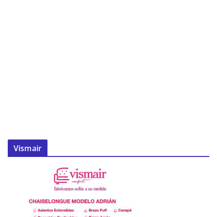
Vismair