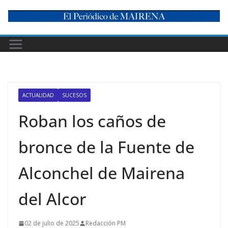
Skip
to
content
ACTUALIDAD
SUCESOS
Roban los caños de
bronce de la Fuente de
Alconchel de Mairena
del Alcor
02 de julio de 2025
Redacción PM