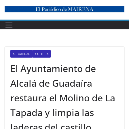
Skip
to
content
ACTUALIDAD
CULTURA
El Ayuntamiento de
Alcalá de Guadaíra
restaura el Molino de La
Tapada y limpia las
laderas del castillo