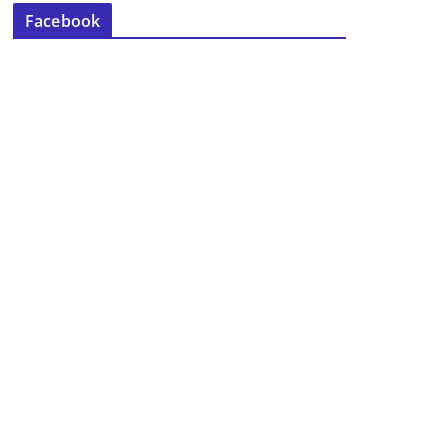
Facebook
El viernes llega la II Carrera Solidaria
Nocturna “El Torreón por Manos
Unidas”
15 de junio de 2026