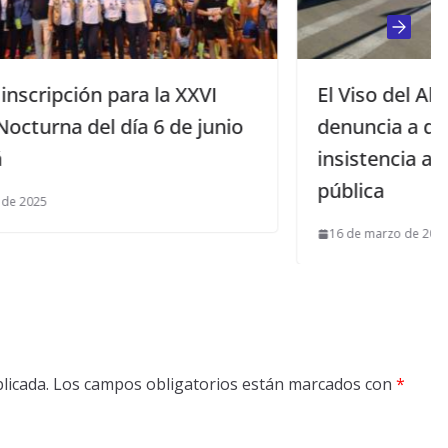
El Viso del Alcor: la Policía Local
nio
denuncia a dos varones por su
insistencia a permanecer en la vía
pública
16 de marzo de 2020
licada.
Los campos obligatorios están marcados con
*