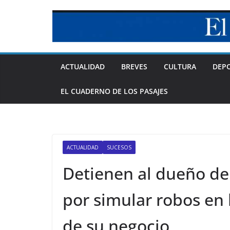
Skip
to
content
ACTUALIDAD
BREVES
CULTURA
DEP
EL CUADERNO DE LOS PASAJES
ACTUALIDAD
SUCESOS
Detienen al dueño de 
por simular robos en
de su negocio