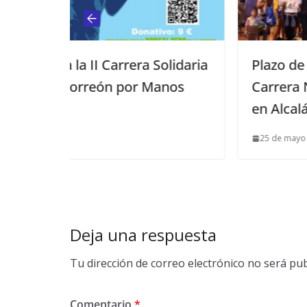
a Solidaria
Plazo de inscripción para la XXVI
 Manos
Carrera Nocturna del día 6 de ju
en Alcalá
25 de mayo de 2025
Deja una respuesta
Tu dirección de correo electrónico no será pub
Comentario
*