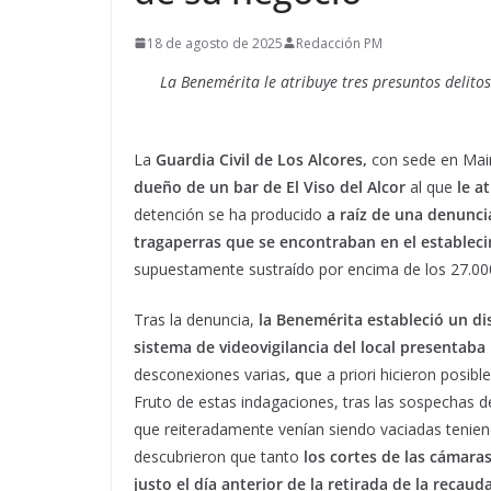
18 de agosto de 2025
Redacción PM
La Benemérita le atribuye tres presuntos delit
La
Guardia Civil
de Los Alcores,
con sede en Mair
dueño de un bar
de El Viso del Alcor
al que
le at
detención se ha producido
a raíz de una denunci
tragaperras que se encontraban en el establec
supuestamente sustraído por encima de los 27.00
Tras la denuncia,
la Benemérita estableció un dis
sistema de videovigilancia del local presentaba
desconexiones varias
, q
ue a priori hicieron posibl
Fruto de estas indagaciones, tras las sospechas d
que reiteradamente venían siendo vaciadas tenie
descubrieron que tanto
los cortes de las cámara
justo el día anterior de la retirada de la recaud