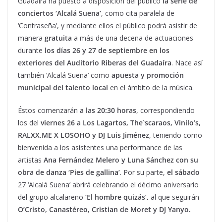
Guadaíra ha puesto a disposición del público
la serie de
conciertos ‘Alcalá Suena’
, como cita paralela de
‘Contraseña’, y mediante ellos el público podrá asistir de
manera
gratuita
a más de una decena de actuaciones
durante
los días 26 y 27 de septiembre en los
exteriores del Auditorio Riberas del Guadaíra
. Nace así
también ‘Alcalá Suena’ como
apuesta y promoción
municipal del talento local
en el ámbito de la música.
Éstos comenzarán
a las 20:30 horas
, correspondiendo
los del
viernes 26 a Los Lagartos, The`scaraos, Vinilo’s,
RALXX.ME X LOSOHO y DJ Luis Jiménez
, teniendo como
bienvenida a los asistentes una performance de las
artistas
Ana Fernández Melero y Luna Sánchez con su
obra de danza ‘Pies de gallina’
. Por su parte,
el sábado
27 ‘Alcalá Suena’ abrirá celebrando el décimo aniversario
del grupo alcalareño
‘El hombre quizás’,
al que seguirán
O’Cristo, Canastéreo, Cristian de Moret y DJ Yanyo.