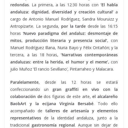
redondas
. La primera, a las 12:30 horas con
‘El habla
andaluza: dignidad, diversidad y creación cultural’
a
cargo de Antonio Manuel Rodríguez, Sandra Mouruizz y
Antropizarte. La segunda,
por la tarde
desde las 16:15
horas ‘
Nuevo paradigma del andaluz: desmontaje de
mitos, producción literaria y presencia social’,
con
Manuel Rodríguez Illana, Nuria Bayo y Félix Ontañón; y la
tercera, a las 18 horas,
‘Narrativas contemporáneas
andaluzas: entre la herida, el humor y el meme’,
con
julio Muñoz ‘El rancio Sevillano’, Pintarraheo y Malacara.
Paralelamente
, desde las 12 horas se estará
confeccionando un
gran graffiti en vivo con la
colaboración de
dos figuras de este arte,
el alcalareño
BaobArt y la ecijana Virginia Bersabé
. Todo ello
acompañado de
talleres de artesanía y elementos
representativos
de la identidad andaluza, junto a la
tradicional
gastronomía regional
. Aunque sin dejar de