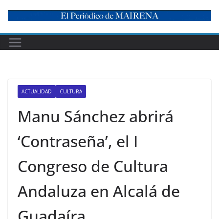
Skip
to
content
ACTUALIDAD
CULTURA
Manu Sánchez abrirá
‘Contraseña’, el I
Congreso de Cultura
Andaluza en Alcalá de
Guadaíra