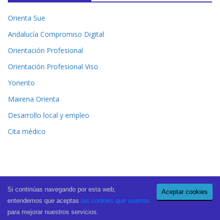
Orienta Sue
Andalucía Compromiso Digital
Orientación Profesional
Orientación Profesional Viso
Yoriento
Mairena Orienta
Desarrollo local y empleo
Cita médico
Si continúas navegando por esta web,
Aceptar cookies
Copyright © 2026
El Periódico de Mairena
. All rights reserved.
entendemos que aceptas
las cookies que usamos
Theme:
ColorMag Pro
by ThemeGrill. Powered by
WordPress
.
para mejorar nuestros servicios.