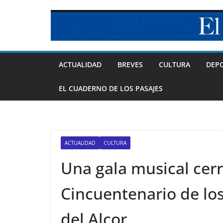
Skip
to
content
ACTUALIDAD
BREVES
CULTURA
DEP
EL CUADERNO DE LOS PASAJES
ACTUALIDAD
CULTURA
Una gala musical cer
Cincuentenario de lo
del Alcor