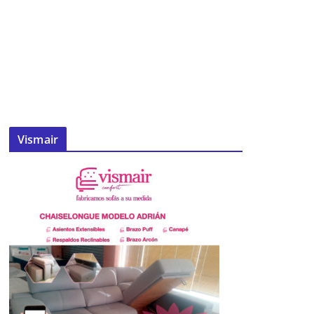
Vismair