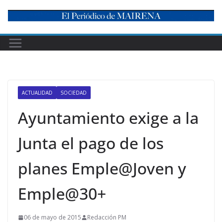
Skip
to
content
ACTUALIDAD
SOCIEDAD
Ayuntamiento exige a la
Junta el pago de los
planes Emple@Joven y
Emple@30+
06 de mayo de 2015
Redacción PM