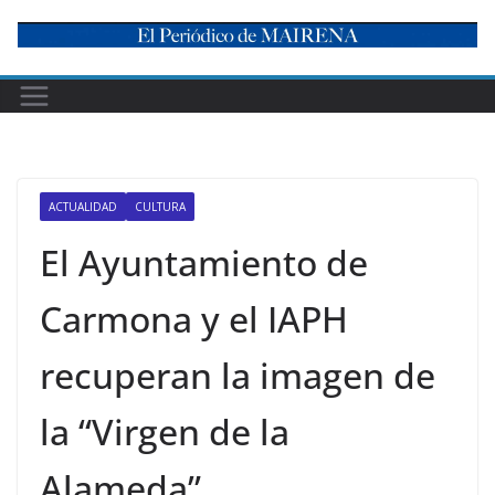
Skip
to
content
ACTUALIDAD
CULTURA
El Ayuntamiento de
Carmona y el IAPH
recuperan la imagen de
la “Virgen de la
Alameda”