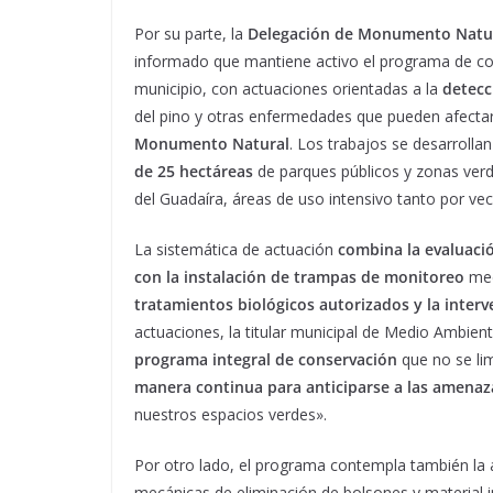
Por su parte, la
Delegación de Monumento Natur
informado que mantiene activo el programa de contr
municipio, con actuaciones orientadas a la
detecc
del pino y otras enfermedades que pueden afecta
Monumento Natural
. Los trabajos se desarroll
de 25 hectáreas
de parques públicos y zonas verd
del Guadaíra, áreas de uso intensivo tanto por vec
La sistemática de actuación
combina la evaluació
con la instalación de trampas de monitoreo
med
tratamientos biológicos autorizados y la inter
actuaciones, la titular municipal de Medio Ambien
programa integral de conservación
que no se lim
manera continua para anticiparse a las amenaz
nuestros espacios verdes».
Por otro lado, el programa contempla también la 
mecánicas de eliminación de bolsones y material i