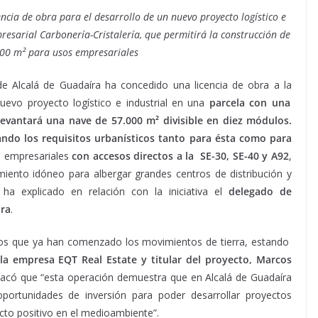
cia de obra para el desarrollo de un nuevo proyecto logístico e
resarial Carbonería-Cristalería, que permitirá la construcción de
00 m² para usos empresariales
 Alcalá de Guadaíra ha concedido una licencia de obra a la
uevo proyecto logístico e industrial en una
parcela con una
 levantará una nave de 57.000 m² divisible en diez módulos.
ando los requisitos urbanísticos
tanto para ésta como para
s empresariales
con accesos directos a la SE-30, SE-40 y A92
,
miento idóneo para albergar grandes centros de distribución y
ha explicado en relación con la iniciativa el
delegado de
ora
.
 los que ya han comenzado los movimientos de tierra, estando
la empresa EQT Real Estate y titular del proyecto, Marcos
estacó que “esta operación demuestra que en Alcalá de Guadaíra
portunidades de inversión para poder desarrollar proyectos
acto positivo en el medioambiente”.