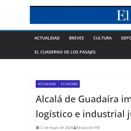
Skip
to
content
ACTUALIDAD
BREVES
CULTURA
DEP
EL CUADERNO DE LOS PASAJES
ACTUALIDAD
ECONOMÍA
Alcalá de Guadaíra i
logístico e industrial 
12 de mayo de 2026
Redacción PM