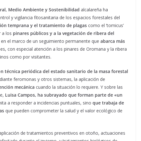
al, Medio Ambiente y Sostenibilidad
alcalareña ha
ol y vigilancia fitosanitaria de los espacios forestales del
ión temprana y el tratamiento de plagas
como el ‘tomicus’
r a los
pinares públicos y a la vegetación de ribera del
an en el marco de un seguimiento permanente que
abarca más
es, con especial atención a los pinares de Oromana y la ribera
inos como por visitantes.
n técnica periódica del estado sanitario de la masa forestal
iante feromonas y otros sistemas, la aplicación de
vención mecánica
cuando la situación lo requiere. Y sobre las
te,
Luisa Campos, ha subrayado
que forman parte de «un
ita a responder a incidencias puntuales, sino
que trabaja de
as
que pueden comprometer la salud y el valor ecológico de
aplicación de tratamientos preventivos en otoño, actuaciones
nfectado durante el invierno, y tratamientos biológicos de