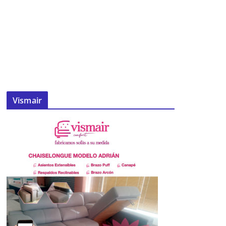
Vismair