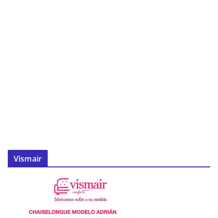
Vismair