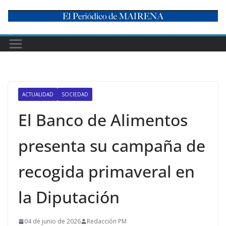
Skip
to
content
ACTUALIDAD
SOCIEDAD
El Banco de Alimentos
presenta su campaña de
recogida primaveral en
la Diputación
04 de junio de 2026
Redacción PM