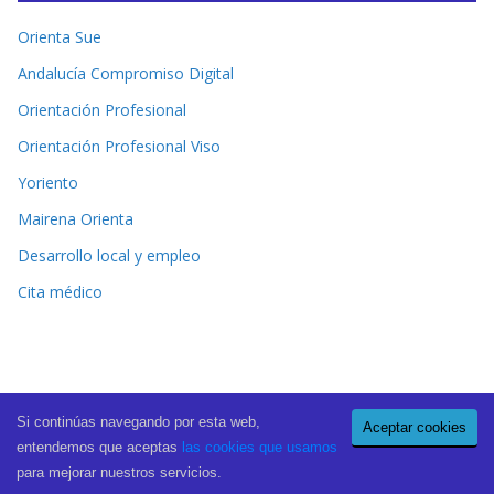
Orienta Sue
Andalucía Compromiso Digital
Orientación Profesional
Orientación Profesional Viso
Yoriento
Mairena Orienta
Desarrollo local y empleo
Cita médico
Si continúas navegando por esta web,
Aceptar cookies
Copyright © 2026
El Periódico de Mairena
. All rights reserved.
entendemos que aceptas
las cookies que usamos
Theme:
ColorMag Pro
by ThemeGrill. Powered by
WordPress
.
para mejorar nuestros servicios.