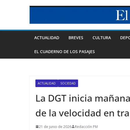
Skip
to
content
ACTUALIDAD
BREVES
CULTURA
DEP
EL CUADERNO DE LOS PASAJES
ACTUALIDAD
SOCIEDAD
La DGT inicia mañan
de la velocidad en tr
21 de junio de 2026
Redacción PM