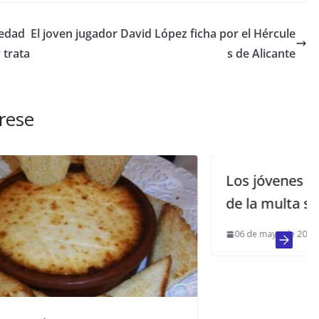
medad
El joven jugador David López ficha por el Hércule
 trata
s de Alicante
rese
Los jóvenes ponen en marcha el “dí
de la multa simbólica”
06 de mayo de 2013