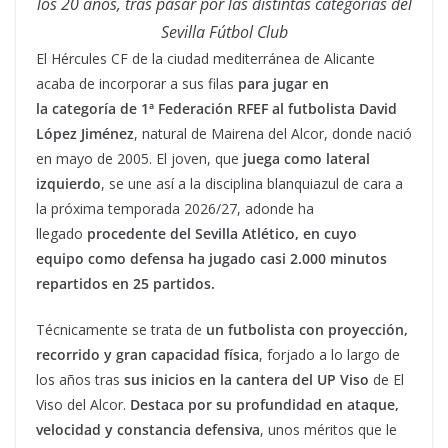
los 20 años, tras pasar por las distintas categorías del
Sevilla Fútbol Club
El Hércules CF de la ciudad mediterránea de Alicante
acaba de incorporar a sus filas
para jugar en
la
categoría de 1ª Federación RFEF al futbolista
David
López
Jiménez
, natural de Mairena del Alcor, donde nació
en mayo de 2005. El joven, que
juega como lateral
izquierdo
, se une así a la disciplina blanquiazul de cara a
la próxima temporada 2026/27, adonde ha
llegado
procedente del
Sevilla Atlético, en cuyo
equipo
como defensa ha jugado casi 2.000 minutos
repartidos en 25 partidos.
Técnicamente se trata de
un futbolista con proyección,
recorrido y gran capacidad física
, forjado a lo largo de
los años tras
sus inicios en la cantera del UP Viso
de El
Viso del Alcor.
Destaca por su profundidad en ataque,
velocidad y constancia defensiva
, unos méritos que le