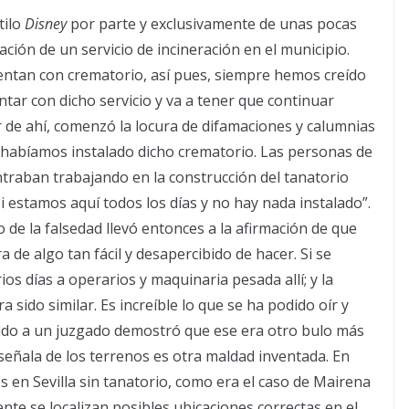
tilo
Disney
por parte y exclusivamente de unas pocas
ción de un servicio de incineración en el municipio.
cuentan con crematorio, así pues, siempre hemos creído
ar con dicho servicio y va a tener que continuar
r de ahí, comenzó la locura de difamaciones y calumnias
 habíamos instalado dicho crematorio. Las personas de
traban trabajando en la construcción del tanatorio
 estamos aquí todos los días y no hay nada instalado”.
 de la falsedad llevó entonces a la afirmación de que
a de algo tan fácil y desapercibido de hacer. Si se
ios días a operarios y maquinaria pesada allí; y la
sido similar. Es increíble lo que se ha podido oír y
 ido a un juzgado demostró que ese era otro bulo más
señala de los terrenos es otra maldad inventada. En
 en Sevilla sin tanatorio, como era el caso de Mairena
te se localizan posibles ubicaciones correctas en el