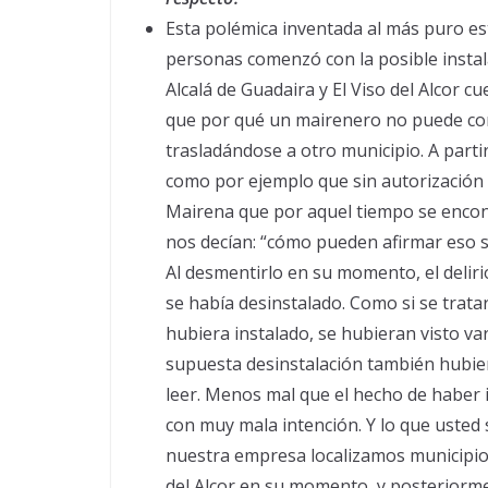
Esta polémica inventada al más puro es
personas comenzó con la posible instala
Alcalá de Guadaira y El Viso del Alcor 
que por qué un mairenero no puede cont
trasladándose a otro municipio. A parti
como por ejemplo que sin autorización
Mairena que por aquel tiempo se encon
nos decían: “cómo pueden afirmar eso si
Al desmentirlo en su momento, el delirio
se había desinstalado. Como si se tratar
hubiera instalado, se hubieran visto var
supuesta desinstalación también hubiera 
leer. Menos mal que el hecho de haber
con muy mala intención. Y lo que usted 
nuestra empresa localizamos municipios
del Alcor en su momento, y posteriormen