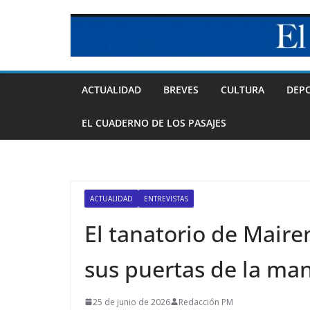
Skip
to
content
ACTUALIDAD
BREVES
CULTURA
DEP
EL CUADERNO DE LOS PASAJES
ACTUALIDAD
ENTREVISTAS
El tanatorio de Mairen
sus puertas de la ma
25 de junio de 2026
Redacción PM