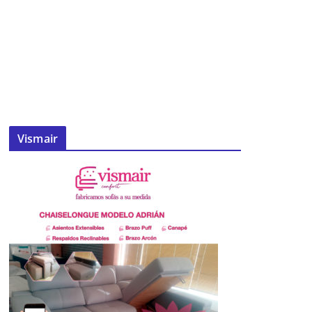
Vismair