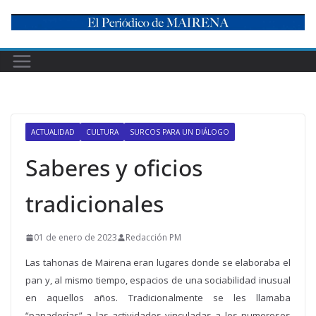
Skip
to
content
ACTUALIDAD
CULTURA
SURCOS PARA UN DIÁLOGO
Saberes y oficios
tradicionales
01 de enero de 2023
Redacción PM
Las tahonas de Mairena eran lugares donde se elaboraba el
pan y, al mismo tiempo, espacios de una sociabilidad inusual
en aquellos años. Tradicionalmente se les llamaba
“
panaderías
”
a las actividades vinculadas a los numerosos