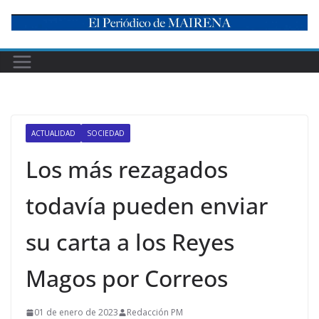
Skip
to
content
ACTUALIDAD
SOCIEDAD
Los más rezagados
todavía pueden enviar
su carta a los Reyes
Magos por Correos
01 de enero de 2023
Redacción PM