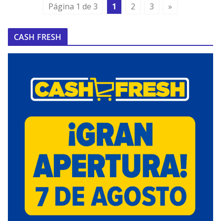
Página 1 de 3
1
2
3
»
CASH FRESH