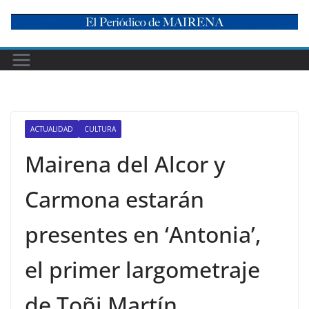
Skip
to
content
ACTUALIDAD
CULTURA
Mairena del Alcor y
Carmona estarán
presentes en ‘Antonia’,
el primer largometraje
de Toñi Martín