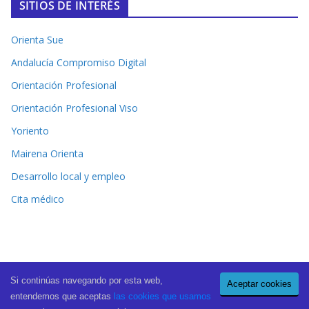
SITIOS DE INTERÉS
Orienta Sue
Andalucía Compromiso Digital
Orientación Profesional
Orientación Profesional Viso
Yoriento
Mairena Orienta
Desarrollo local y empleo
Cita médico
Si continúas navegando por esta web,
Aceptar cookies
Copyright © 2026
El Periódico de Mairena
. All rights reserved.
entendemos que aceptas
las cookies que usamos
Theme:
ColorMag Pro
by ThemeGrill. Powered by
WordPress
.