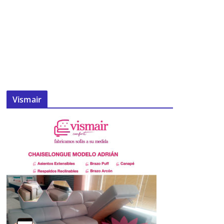
Vismair