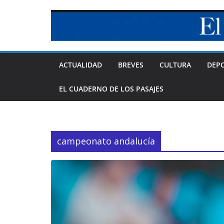
Skip
to
content
ACTUALIDAD
BREVES
CULTURA
DEP
EL CUADERNO DE LOS PASAJES
campeonato andalucía