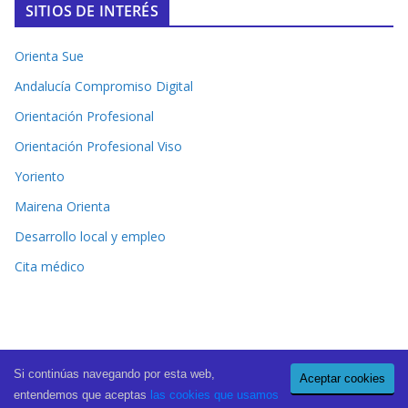
SITIOS DE INTERÉS
Orienta Sue
Andalucía Compromiso Digital
Orientación Profesional
Orientación Profesional Viso
Yoriento
Mairena Orienta
Desarrollo local y empleo
Cita médico
Si continúas navegando por esta web,
Aceptar cookies
Copyright © 2026
El Periódico de Mairena
. All rights reserved.
entendemos que aceptas
las cookies que usamos
Theme:
ColorMag Pro
by ThemeGrill. Powered by
WordPress
.