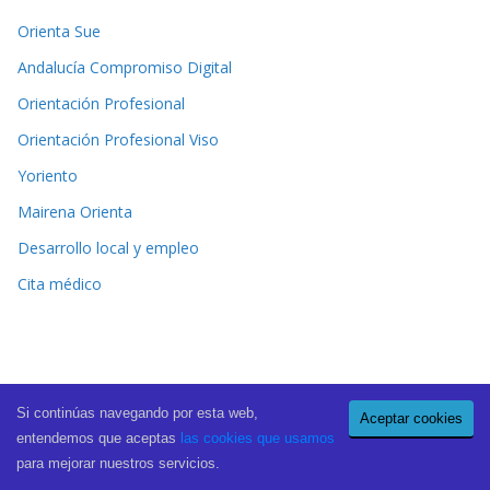
Orienta Sue
Andalucía Compromiso Digital
Orientación Profesional
Orientación Profesional Viso
Yoriento
Mairena Orienta
Desarrollo local y empleo
Cita médico
Si continúas navegando por esta web,
Aceptar cookies
Copyright © 2026
El Periódico de Mairena
. All rights reserved.
entendemos que aceptas
las cookies que usamos
Theme:
ColorMag Pro
by ThemeGrill. Powered by
WordPress
.
para mejorar nuestros servicios.