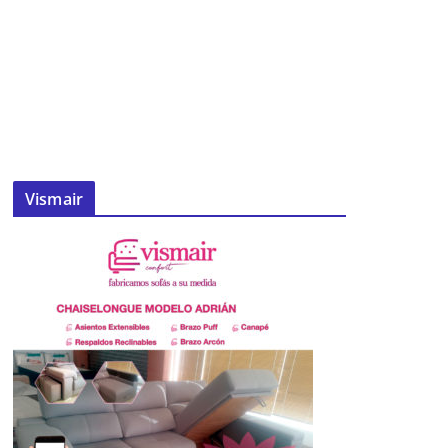
Vismair