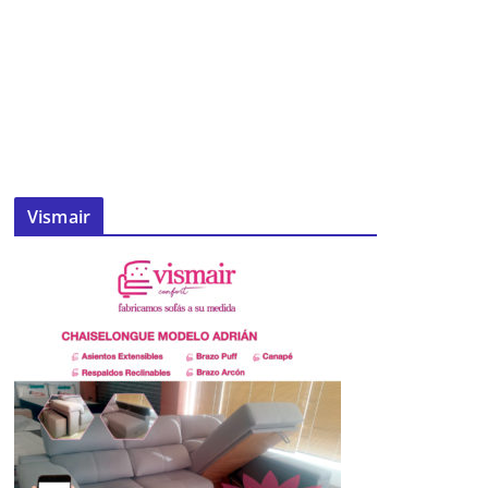
Vismair