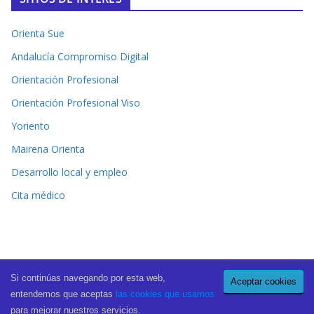
Orienta Sue
Andalucía Compromiso Digital
Orientación Profesional
Orientación Profesional Viso
Yoriento
Mairena Orienta
Desarrollo local y empleo
Cita médico
Si continúas navegando por esta web,
Aceptar cookies
Copyright © 2026
El Periódico de Mairena
. All rights reserved.
entendemos que aceptas
las cookies que usamos
Theme:
ColorMag Pro
by ThemeGrill. Powered by
WordPress
.
para mejorar nuestros servicios.